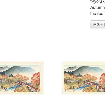
"Kyorak
Autumn 
the red
画像を