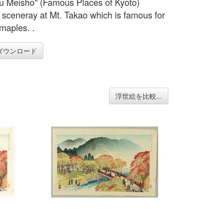
u Meisho" (Famous Places of Kyoto)
sceneray at Mt. Takao which is famous for
 maples. .
ダウンロード
浮世絵を比較...