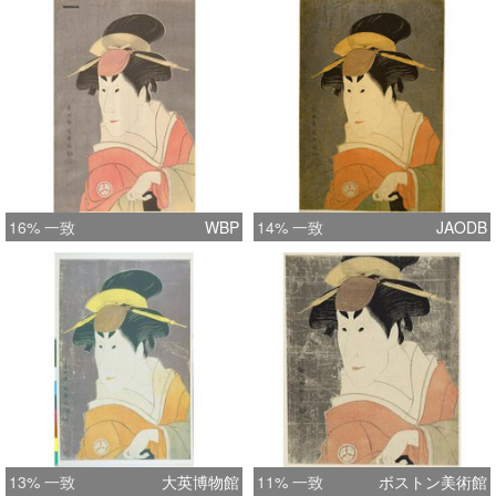
16% 一致
WBP
14% 一致
JAODB
13% 一致
大英博物館
11% 一致
ボストン美術館