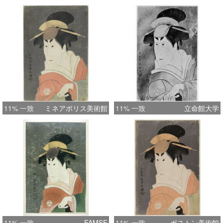
11% 一致
ミネアポリス美術館
11% 一致
立命館大学
11% 一致
FAMSF
11% 一致
ボストン美術館