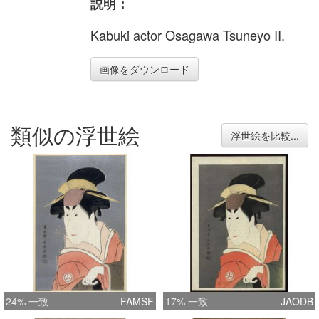
説明：
Kabuki actor Osagawa Tsuneyo II.
画像をダウンロード
類似の浮世絵
浮世絵を比較...
24% 一致
FAMSF
17% 一致
JAODB