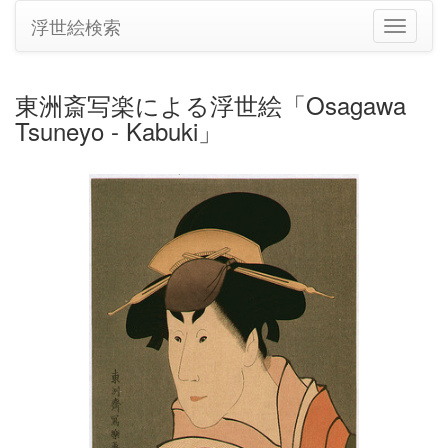
浮世絵検索
ナ
ビ
ゲ
ー
東洲斎写楽による浮世絵「Osagawa
シ
Tsuneyo - Kabuki」
ョ
ン
の
切
り
替
え