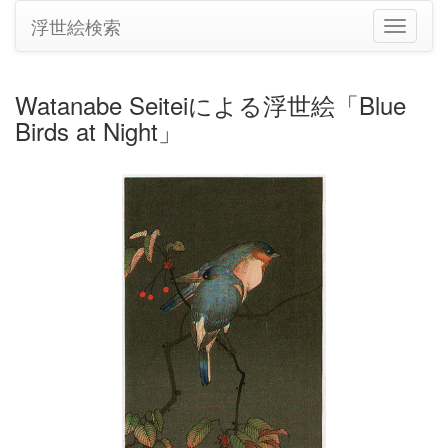
浮世絵検索
ナ
ビ
ゲ
ー
Watanabe Seiteiによる浮世絵「Blue
シ
Birds at Night」
ョ
ン
の
切
り
替
え