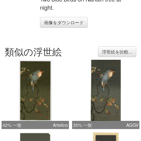
night.
画像をダウンロード
類似の浮世絵
浮世絵を比較...
42% 一致
Artelino
35% 一致
AGGV