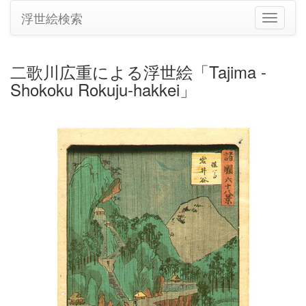
浮世絵検索
ナ
ビ
ゲ
ー
二歌川広重による浮世絵「Tajima -
シ
Shokoku Rokuju-hakkei」
ョ
ン
の
切
り
替
え