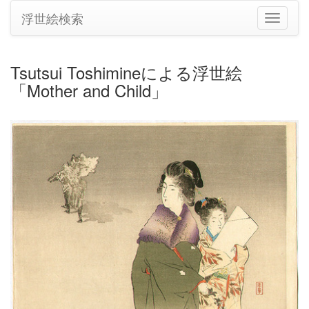
浮世絵検索
ナ
ビ
ゲ
ー
Tsutsui Toshimineによる浮世絵
シ
「Mother and Child」
ョ
ン
の
切
り
替
え