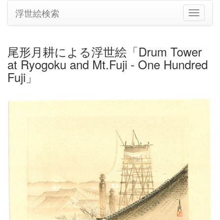
浮世絵検索
ナ
ビ
ゲ
ー
尾形月耕による浮世絵「Drum Tower
シ
at Ryogoku and Mt.Fuji - One Hundred
ョ
ン
Fuji」
の
切
り
替
え