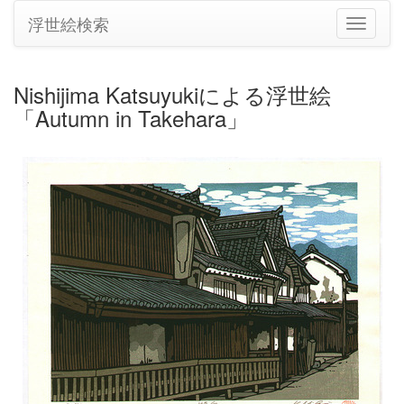
浮世絵検索
ナ
ビ
ゲ
ー
Nishijima Katsuyukiによる浮世絵
シ
「Autumn in Takehara」
ョ
ン
の
切
り
替
え