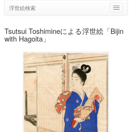
浮世絵検索
ナ
ビ
ゲ
ー
Tsutsui Toshimineによる浮世絵「Bijin
シ
with Hagoita」
ョ
ン
の
切
り
替
え