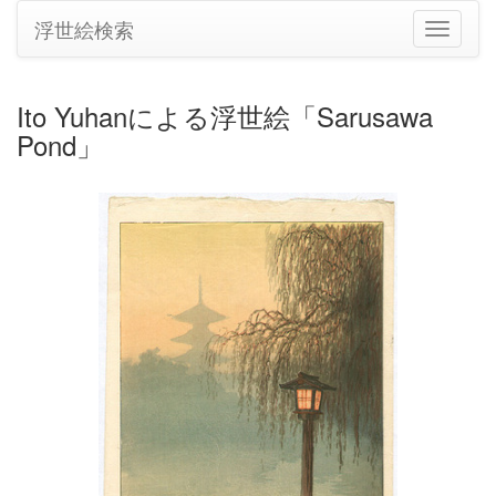
浮世絵検索
ナ
ビ
ゲ
ー
Ito Yuhanによる浮世絵「Sarusawa
シ
Pond」
ョ
ン
の
切
り
替
え