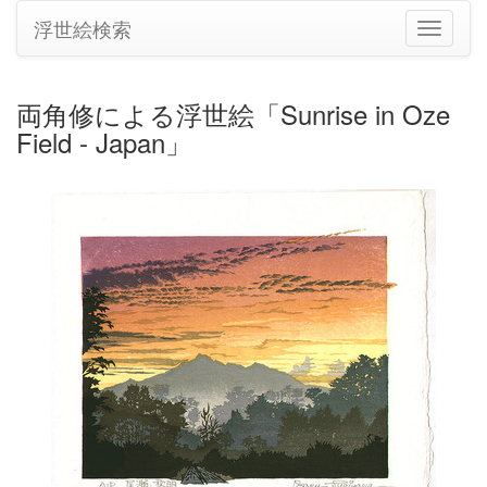
浮世絵検索
ナ
ビ
ゲ
ー
両角修による浮世絵「Sunrise in Oze
シ
Field - Japan」
ョ
ン
の
切
り
替
え