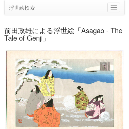
浮世絵検索
ナ
ビ
ゲ
ー
前田政雄による浮世絵「Asagao - The
シ
Tale of Genji」
ョ
ン
の
切
り
替
え