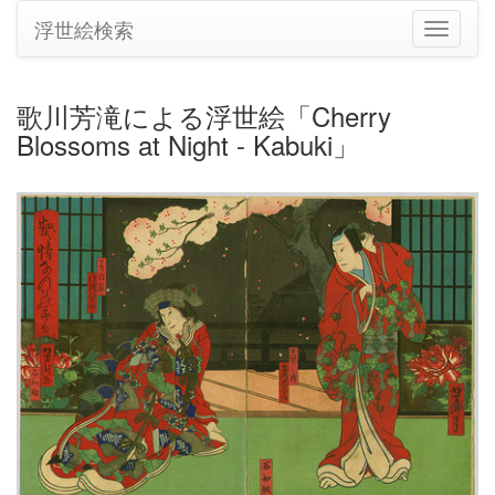
浮世絵検索
ナ
ビ
ゲ
ー
歌川芳滝による浮世絵「Cherry
シ
Blossoms at Night - Kabuki」
ョ
ン
の
切
り
替
え