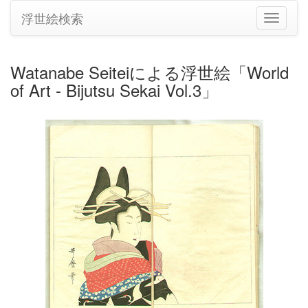
浮世絵検索
ナ
ビ
ゲ
ー
Watanabe Seiteiによる浮世絵「World
シ
of Art - Bijutsu Sekai Vol.3」
ョ
ン
の
切
り
替
え