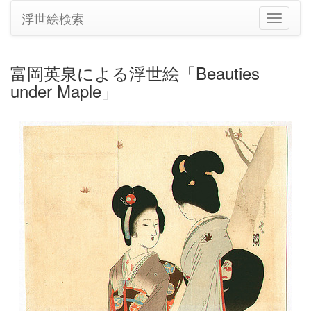
浮世絵検索
ナ
ビ
ゲ
ー
富岡英泉による浮世絵「Beauties
シ
under Maple」
ョ
ン
の
切
り
替
え