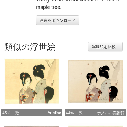
maple tree.
画像をダウンロード
類似の浮世絵
浮世絵を比較...
45% 一致
Artelino
44% 一致
ホノルル美術館