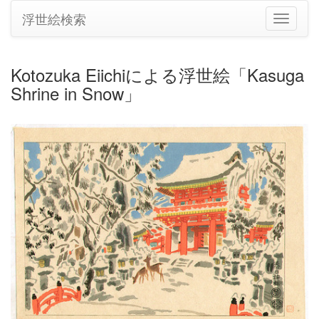
浮世絵検索
ナ
ビ
ゲ
ー
Kotozuka Eiichiによる浮世絵「Kasuga
シ
Shrine in Snow」
ョ
ン
の
切
り
替
え