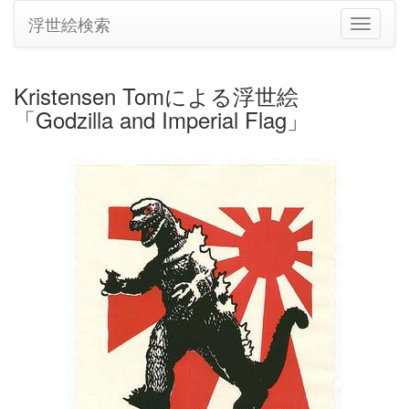
浮世絵検索
ナ
ビ
ゲ
ー
Kristensen Tomによる浮世絵
シ
「Godzilla and Imperial Flag」
ョ
ン
の
切
り
替
え