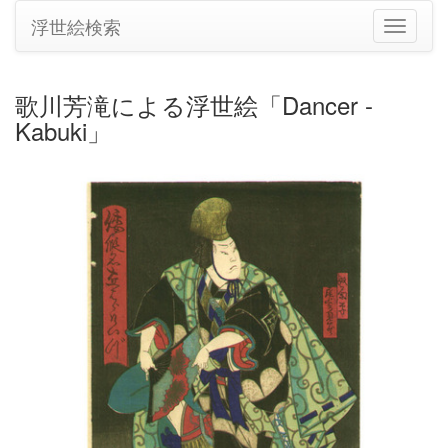
浮世絵検索
ナ
ビ
ゲ
ー
歌川芳滝による浮世絵「Dancer -
シ
Kabuki」
ョ
ン
の
切
り
替
え