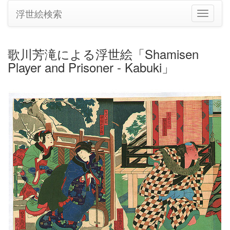
浮世絵検索
ナ
ビ
ゲ
ー
歌川芳滝による浮世絵「Shamisen
シ
Player and Prisoner - Kabuki」
ョ
ン
の
切
り
替
え