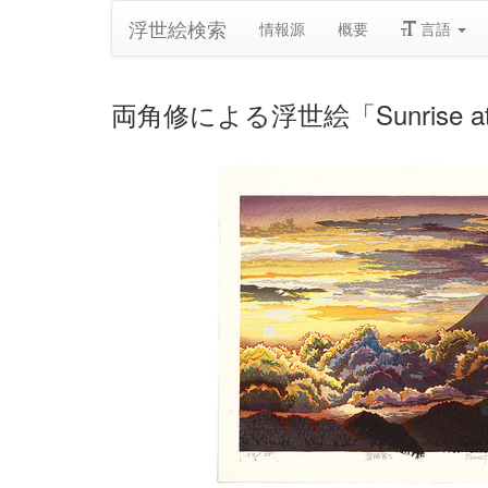
浮世絵検索
情報源
概要
言語
両角修による浮世絵「Sunrise at Mt.