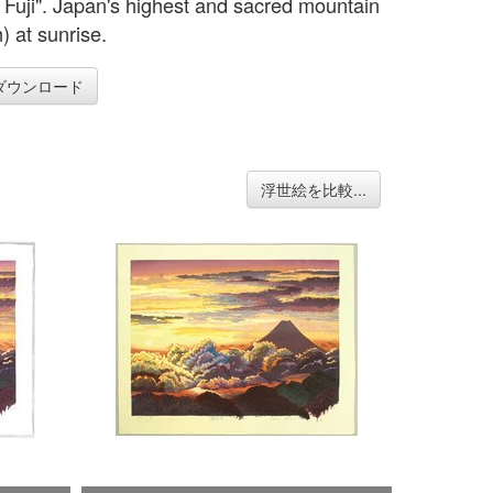
 Fuji". Japan's highest and sacred mountain
) at sunrise.
ダウンロード
浮世絵を比較...