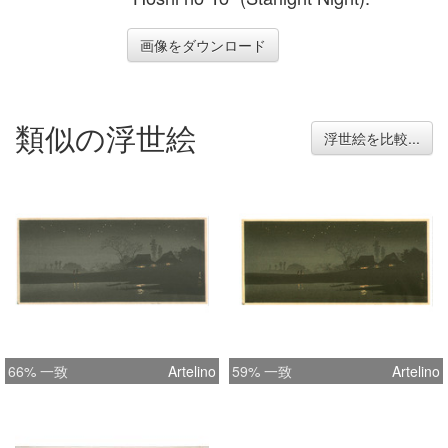
画像をダウンロード
類似の浮世絵
浮世絵を比較...
66% 一致
Artelino
59% 一致
Artelino