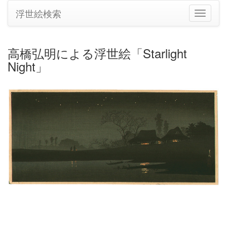
浮世絵検索
ナ
ビ
ゲ
ー
高橋弘明による浮世絵「Starlight
シ
Night」
ョ
ン
の
切
り
替
え