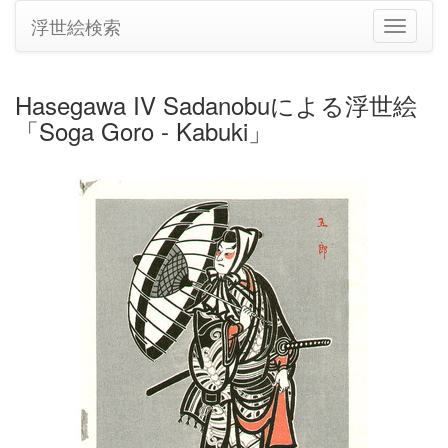
浮世絵検索
ナ
ビ
ゲ
ー
Hasegawa IV Sadanobuによる浮世絵
シ
「Soga Goro - Kabuki」
ョ
ン
の
切
り
替
え