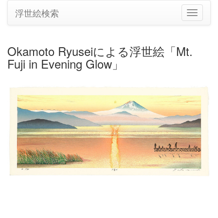
浮世絵検索
ナ
ビ
ゲ
ー
Okamoto Ryuseiによる浮世絵「Mt.
シ
Fuji in Evening Glow」
ョ
ン
の
切
り
替
え