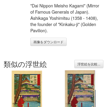
"Dai Nippon Meisho Kagami" (Mirror
of Famous Generals of Japan).
Ashikaga Yoshimitsu (1358 - 1408),
the founder of "Kinkaku-ji" (Golden
Pavilion).
画像をダウンロード
類似の浮世絵
浮世絵を比較...