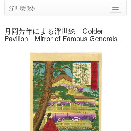
浮世絵検索
ナ
ビ
ゲ
ー
月岡芳年による浮世絵「Golden
シ
Pavilion - Mirror of Famous Generals」
ョ
ン
の
切
り
替
え