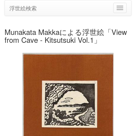
浮世絵検索
ナ
ビ
ゲ
ー
Munakata Makkaによる浮世絵「View
シ
from Cave - Kitsutsuki Vol.1」
ョ
ン
の
切
り
替
え