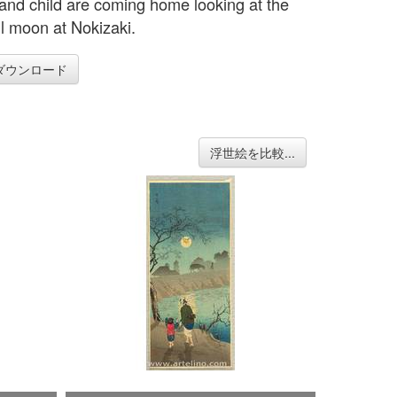
and child are coming home looking at the
ll moon at Nokizaki.
ダウンロード
浮世絵を比較...