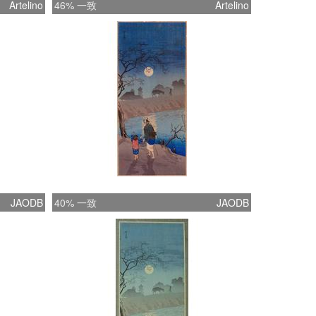
Artelino
46% 一致
Artelino
JAODB
40% 一致
JAODB