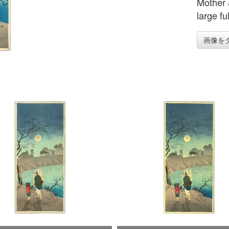
Mother 
large fu
画像を