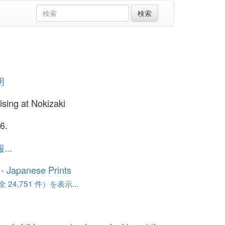
明
sing at Nokizaki
6.
..
o - Japanese Prints
24,751 件）を表示...