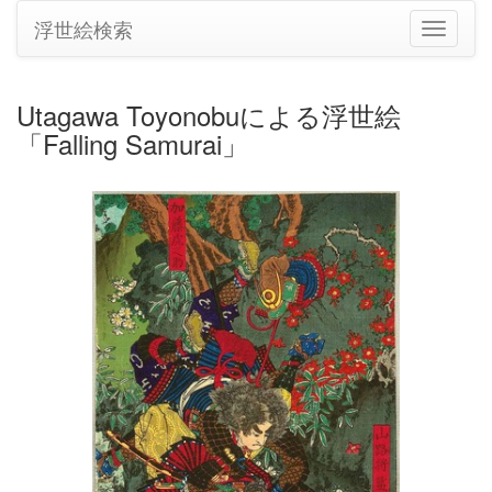
浮世絵検索
ナ
ビ
ゲ
ー
Utagawa Toyonobuによる浮世絵
シ
「Falling Samurai」
ョ
ン
の
切
り
替
え