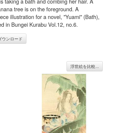
is taking a bath and combing her hair. A
anana tree is on the foreground. A
iece illustration for a novel, "Yuami" (Bath),
ed in Bungei Kurabu Vol.12, no.6.
ダウンロード
浮世絵を比較...