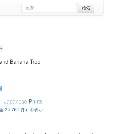
舟
 and Banana Tree
..
o - Japanese Prints
24,751 件）を表示...