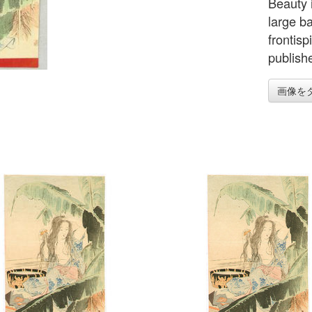
Beauty 
large b
frontisp
publish
画像を