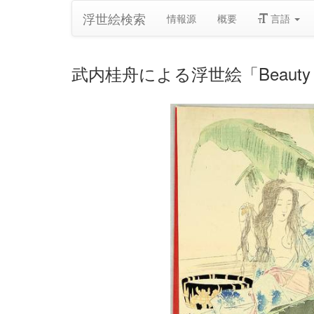
浮世絵検索
情報源
概要
言語
武内桂舟による浮世絵「Beauty and