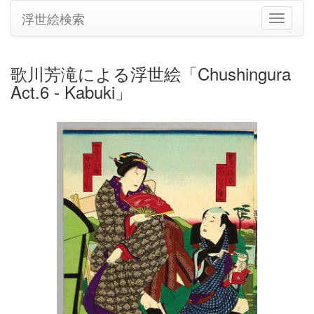
浮世絵検索
ナ
ビ
ゲ
ー
歌川芳滝による浮世絵「Chushingura
シ
Act.6 - Kabuki」
ョ
ン
の
切
り
替
え