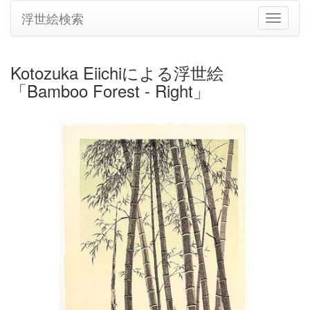
浮世絵検索
ナ
ビ
ゲ
ー
Kotozuka Eiichiによる浮世絵
シ
「Bamboo Forest - Right」
ョ
ン
の
切
り
替
え