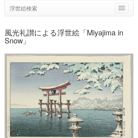
浮世絵検索
ナ
ビ
ゲ
ー
風光礼讃による浮世絵「Miyajima in
シ
Snow」
ョ
ン
の
切
り
替
え