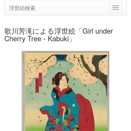
浮世絵検索
ナ
ビ
ゲ
ー
歌川芳滝による浮世絵「Girl under
シ
Cherry Tree - Kabuki」
ョ
ン
の
切
り
替
え