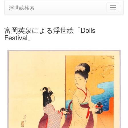
浮世絵検索
ナ
ビ
ゲ
ー
富岡英泉による浮世絵「Dolls
シ
Festival」
ョ
ン
の
切
り
替
え