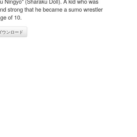
u Ningyo" (Sharaku Doll). A kid who was
and strong that he became a sumo wrestler
age of 10.
ダウンロード