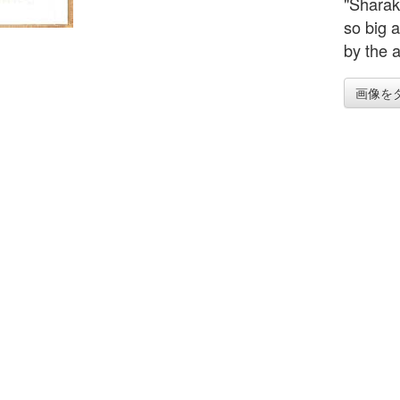
"Sharak
so big 
by the 
画像を