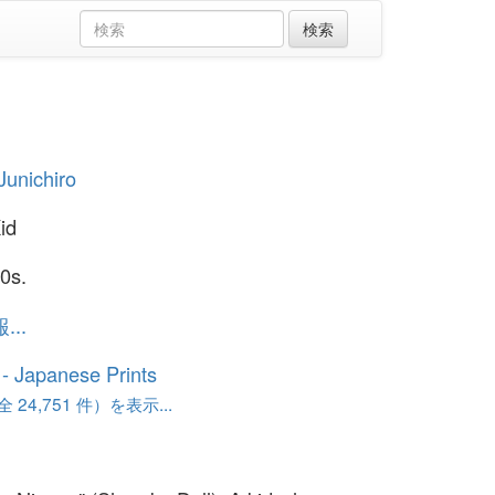
Junichiro
id
0s.
..
o - Japanese Prints
24,751 件）を表示...