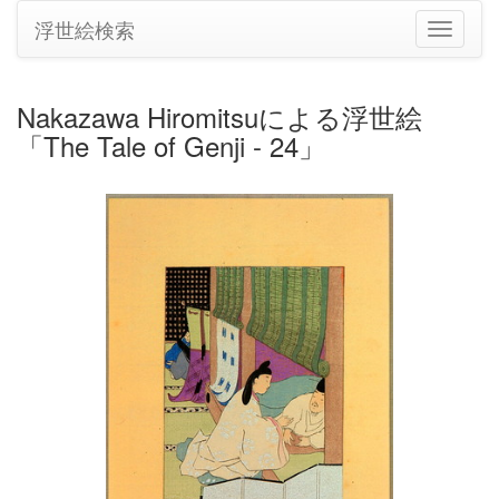
浮世絵検索
ナ
ビ
ゲ
ー
Nakazawa Hiromitsuによる浮世絵
シ
「The Tale of Genji - 24」
ョ
ン
の
切
り
替
え