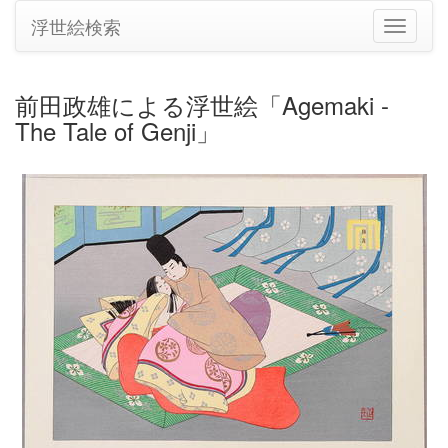
浮世絵検索
ナ
ビ
ゲ
ー
前田政雄による浮世絵「Agemaki -
シ
The Tale of Genji」
ョ
ン
の
切
り
替
え