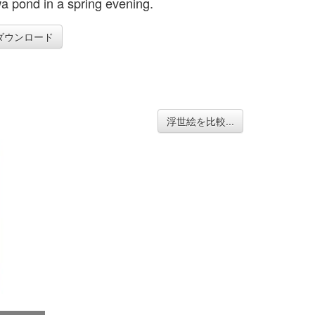
a pond in a spring evening.
ダウンロード
浮世絵を比較...