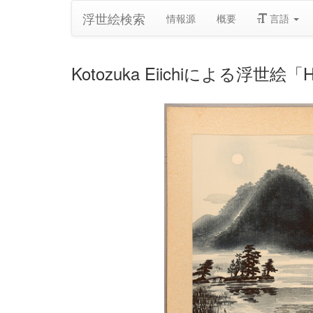
浮世絵検索
情報源
概要
言語
Kotozuka Eiichiによる浮世絵「Hi