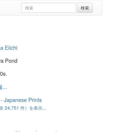
a Eiichi
wa Pond
0s.
..
o - Japanese Prints
24,751 件）を表示...