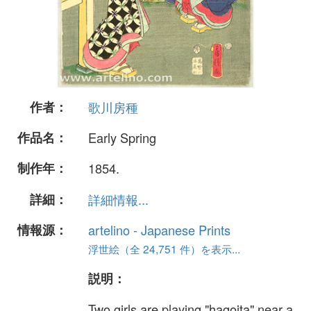
作者：
歌川房種
作品名：
Early Spring
制作年：
1854.
詳細：
詳細情報...
情報源：
artelino - Japanese Prints
浮世絵（全 24,751 件）を表示...
説明：
Two girls are playing "hagoita" near a