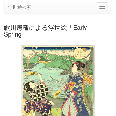
浮世絵検索
ナ
ビ
ゲ
ー
歌川房種による浮世絵「Early
シ
Spring」
ョ
ン
の
切
り
替
え