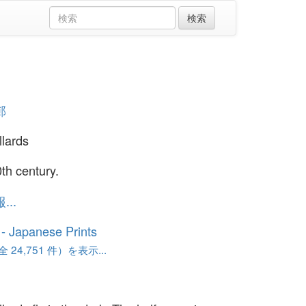
邨
lards
th century.
..
o - Japanese Prints
24,751 件）を表示...