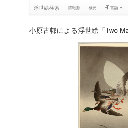
浮世絵検索
情報源
概要
言語
小原古邨による浮世絵「Two Mall