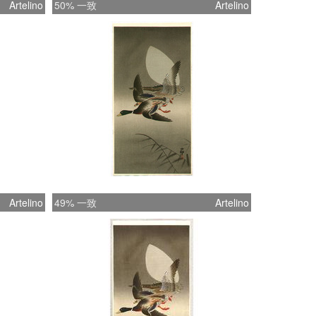
Artelino
50% 一致
Artelino
Artelino
49% 一致
Artelino