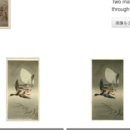
Two mal
through
画像を