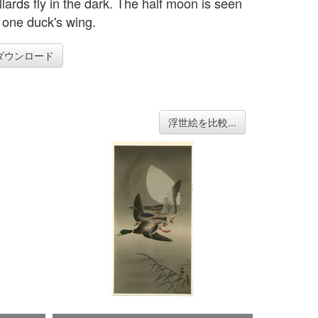
lards fly in the dark. The half moon is seen
 one duck's wing.
ダウンロード
浮世絵を比較...