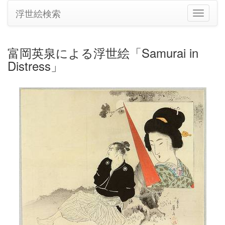
浮世絵検索
ナ
ビ
ゲ
ー
富岡英泉による浮世絵「Samurai in
シ
Distress」
ョ
ン
の
切
り
替
え