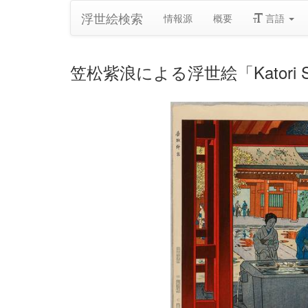
浮世絵検索
情報源
概要
言語
笠松紫浪による浮世絵「Katori Sh