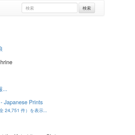
浪
Shrine
..
o - Japanese Prints
24,751 件）を表示...