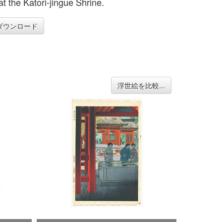
t the Katori-jingue Shrine.
ダウンロード
浮世絵を比較...