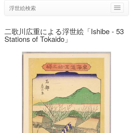
浮世絵検索
ナ
ビ
ゲ
ー
二歌川広重による浮世絵「Ishibe - 53
シ
Stations of Tokaido」
ョ
ン
の
切
り
替
え