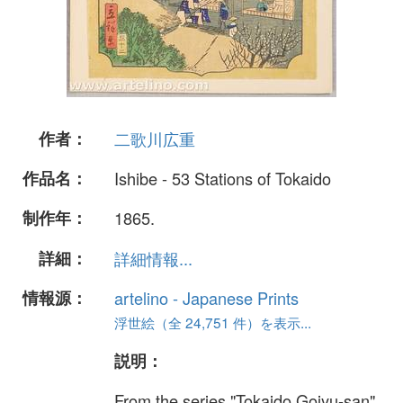
作者：
二歌川広重
作品名：
Ishibe - 53 Stations of Tokaido
制作年：
1865.
詳細：
詳細情報...
情報源：
artelino - Japanese Prints
浮世絵（全 24,751 件）を表示...
説明：
From the series "Tokaido Gojyu-san"