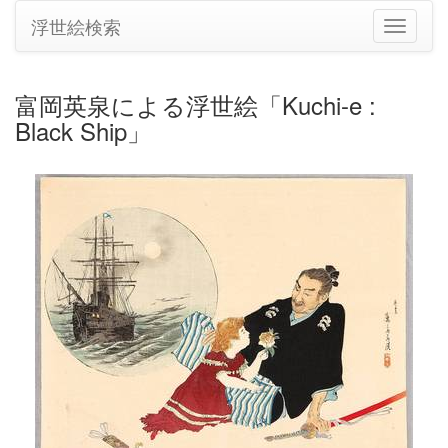
浮世絵検索
ナ
ビ
ゲ
ー
富岡英泉による浮世絵「Kuchi-e :
シ
Black Ship」
ョ
ン
の
切
り
替
え