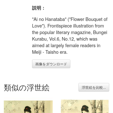
説明：
"Ai no Hanataba" ("Flower Bouquet of
Love"). Frontispiece illustration from
the popular literary magazine, Bungei
Kurabu, Vol.6, No.12, which was
aimed at largely female readers in
Meiji - Taisho era.
画像をダウンロード
類似の浮世絵
浮世絵を比較...