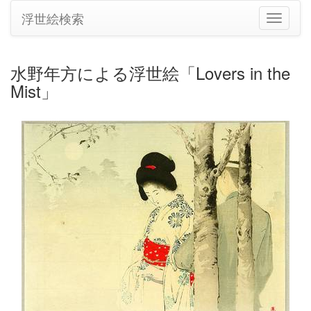
浮世絵検索
ナ
ビ
ゲ
ー
水野年方による浮世絵「Lovers in the
シ
Mist」
ョ
ン
の
切
り
替
え