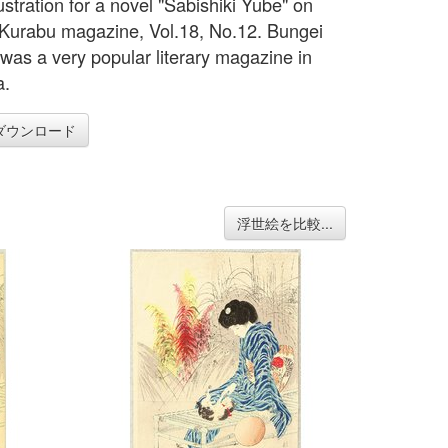
ustration for a novel "Sabishiki Yube" on
Kurabu magazine, Vol.18, No.12. Bungei
was a very popular literary magazine in
a.
ダウンロード
浮世絵を比較...