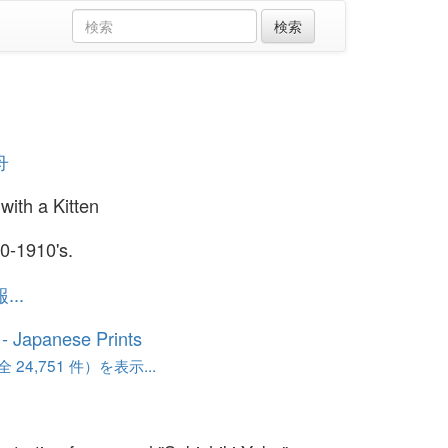
舟
with a Kitten
0-1910's.
..
o - Japanese Prints
24,751 件）を表示...