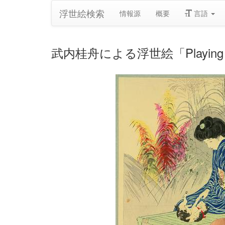
浮世絵検索
情報源
概要
言語
武内桂舟による浮世絵「Playing wit