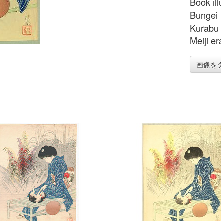
Book ill
Bungei 
Kurabu 
Meiji er
画像を