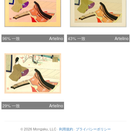
96% 一致
Artelino
43% 一致
Artelino
29% 一致
Artelino
©
2026
Mongaku, LLC
·
利用規約
·
プライバシーポリシー