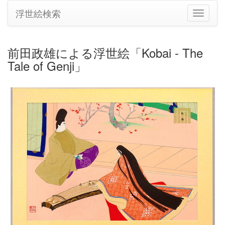
浮世絵検索
ナ
ビ
ゲ
ー
前田政雄による浮世絵「Kobai - The
シ
Tale of Genji」
ョ
ン
の
切
り
替
え