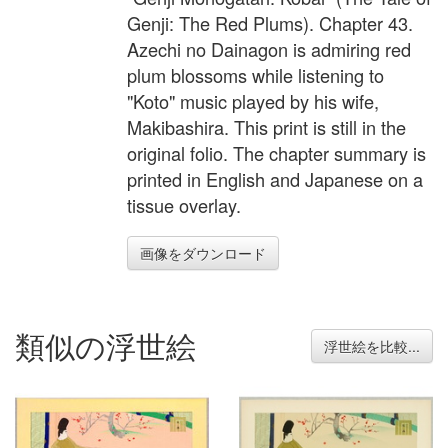
Genji: The Red Plums). Chapter 43.
Azechi no Dainagon is admiring red
plum blossoms while listening to
"Koto" music played by his wife,
Makibashira. This print is still in the
original folio. The chapter summary is
printed in English and Japanese on a
tissue overlay.
画像をダウンロード
類似の浮世絵
浮世絵を比較...