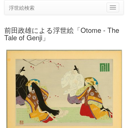
浮世絵検索
ナ
ビ
ゲ
ー
前田政雄による浮世絵「Otome - The
シ
Tale of Genji」
ョ
ン
の
切
り
替
え