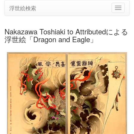
浮世絵検索
ナ
ビ
ゲ
ー
Nakazawa Toshiaki to Attributedによる
シ
浮世絵「Dragon and Eagle」
ョ
ン
の
切
り
替
え