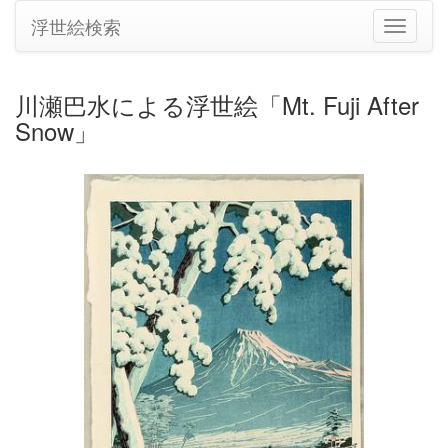
浮世絵検索
ナ
ビ
ゲ
ー
川瀬巴水による浮世絵「Mt. Fuji After
シ
Snow」
ョ
ン
の
切
り
替
え