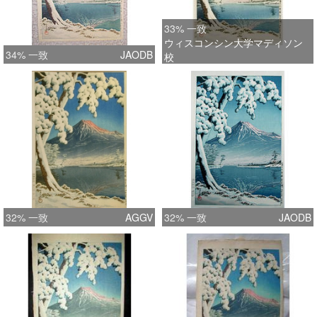
33% 一致
ウィスコンシン大学マディソン
34% 一致
JAODB
校
32% 一致
AGGV
32% 一致
JAODB