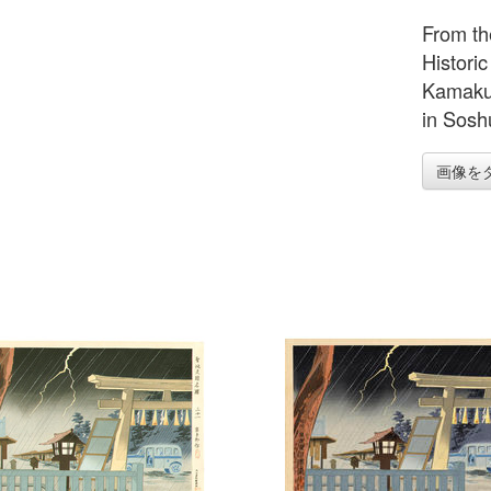
From th
Histori
Kamakur
in Sosh
画像を