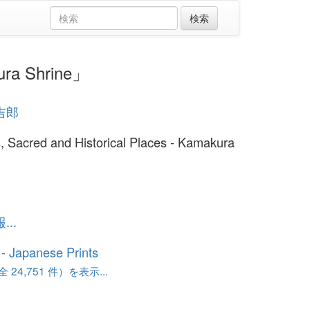
ra Shrine」
吉郎
 Sacred and Historical Places - Kamakura
..
o - Japanese Prints
24,751 件）を表示...