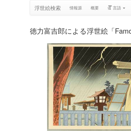
浮世絵検索
情報源
概要
言語
徳力富吉郎による浮世絵「Famous, Sacre