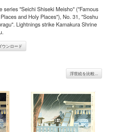
e series "Seichi Shiseki Meisho" ("Famous
c Places and Holy Places"), No. 31, "Soshu
agu". Lightnings strike Kamakura Shrine
u.
ダウンロード
浮世絵を比較...