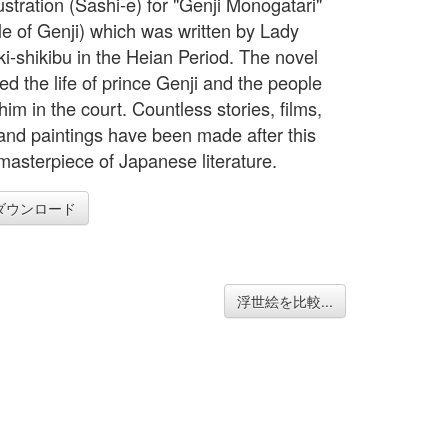
ustration (Sashi-e) for "Genji Monogatari"
le of Genji) which was written by Lady
i-shikibu in the Heian Period. The novel
ed the life of prince Genji and the people
im in the court. Countless stories, films,
nd paintings have been made after this
 masterpiece of Japanese literature.
ダウンロード
浮世絵を比較...