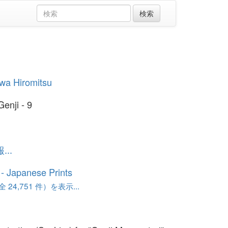
wa Hiromitsu
Genji - 9
..
o - Japanese Prints
24,751 件）を表示...