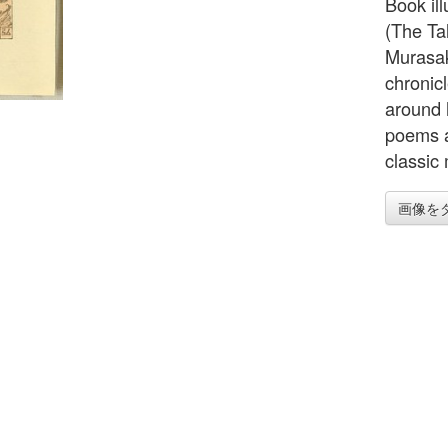
Book ill
(The Ta
Murasak
chronicl
around h
poems a
classic
画像を